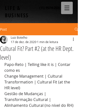
LIFE &
(11) 99214-2020
BUSINESS
Post
Luiz Botelho
17 de dez. de 2020
1 min de leitura
Cultural Fit? Part #2 (at the HR Dept.
level)
Papo-Reto | Telling like it is | Contar 
como es
Change Management | Cultural 
Transformation | Cultural Fit (at the 
HR level)
Gestão de Mudanças | 
Transformação Cultural | 
Alinhamento Cultural (no nível do RH)