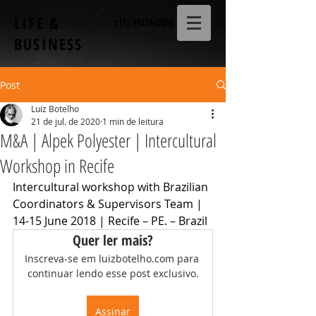
LIFE &
(11) 99214-2020
BUSINESS
Post
Luiz Botelho
21 de jul. de 2020
1 min de leitura
M&A | Alpek Polyester | Intercultural
Workshop in Recife
Intercultural workshop with Brazilian 
Coordinators & Supervisors Team | 
14-15 June 2018 | Recife – PE. – Brazil
Quer ler mais?
Inscreva-se em luizbotelho.com para 
continuar lendo esse post exclusivo.
Assinar